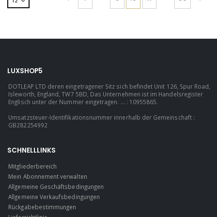
LUXSHOP5
DOTLEAP LTD deren eingetragener Sitz sich befindet Unit 126, Spur Road,
Isleworth, England, TW7 5BD, Das Unternehmen ist im Handelsregister
Englisch unter der Nummer eingetragen. ... : 10955865.
Umsatzsteuer-Identifikationsnummer innerhalb der Gemeinschaft :
GB282254992
SCHNELLLINKS
Mitgliederbereich
Mein Abonnement verwalten
Allgemeine Geschäftsbedingungen
Allgemeine Verkaufsbedingungen
Rückgabebestimmungen