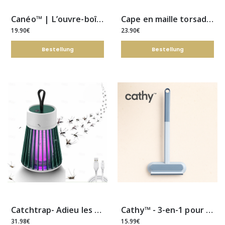
Canéo™ | L’ouvre-boîte sûr & facile à utiliser
Cape en maille torsadée boléro pour femme
19.90€
23.90€
Bestellung
Bestellung
Catchtrap- Adieu les nuisibles
Cathy™ - 3-en-1 pour un intérieur sans poils
31.98€
15.99€