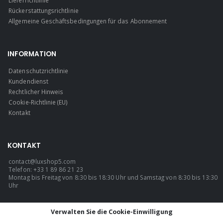
Lieferrichtlinie
Rückerstattungsrichtlinie
Allgemeine Geschäftsbedingungen für das Abonnement
INFORMATION
Datenschutzrichtlinie
Kundendienst
Rechtlicher Hinweis
Cookie-Richtlinie (EU)
Kontakt
KONTAKT
contact@luxshop5.com
Telefon: +33 1 89 86 21 23
Montag bis Freitag von 8:30 bis 18:30 Uhr und Samstag von 8:30 bis 13:30
Uhr
SPRACHE
Verwalten Sie die Cookie-Einwilligung
Deutsch