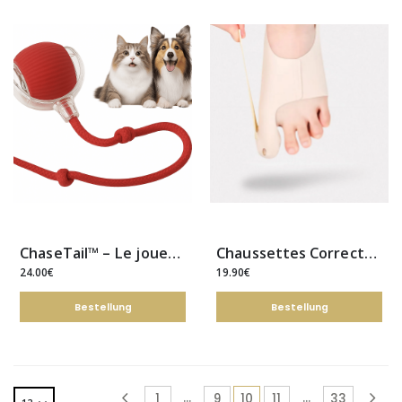
ChaseTail™ – Le jouet intelligent qui réveille l’instinct de chasse de votre animal
Chaussettes Correctrices Hallux Valgus | Soulagement et Confort
24.00€
19.90€
Bestellung
Bestellung
…
…
1
9
10
11
33