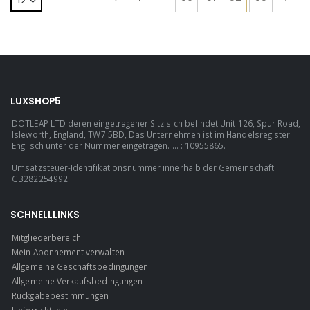
LUXSHOP5
DOTLEAP LTD deren eingetragener Sitz sich befindet Unit 126, Spur Road,
Isleworth, England, TW7 5BD, Das Unternehmen ist im Handelsregister
Englisch unter der Nummer eingetragen. ... : 10955865.
Umsatzsteuer-Identifikationsnummer innerhalb der Gemeinschaft :
GB282254992
SCHNELLLINKS
Mitgliederbereich
Mein Abonnement verwalten
Allgemeine Geschäftsbedingungen
Allgemeine Verkaufsbedingungen
Rückgabebestimmungen