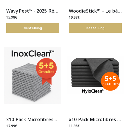
WavyPest™ - 2025 Répulsif à Ultrasons Antiparasitaire Amélioré
WoodieStick™ – Le bâton à mâcher 100% naturel, créer pour durer
15.98€
19.98€
Bestellung
Bestellung
x10 Pack Microfibres inox sans rayures
x10 Pack Microfibres Nylon sans rayures
17.99€
11.98€