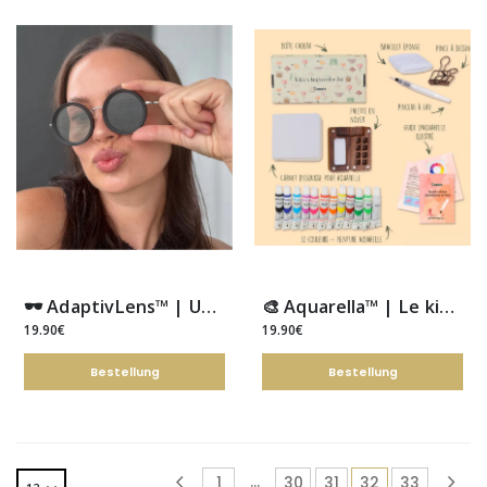
🕶️ AdaptivLens™ | Une seule paire pour tous les moments de la journée
🎨 Aquarella™ | Le kit d’aquarelle qui tient dans la main
19.90€
19.90€
Bestellung
Bestellung
…
1
30
31
32
33