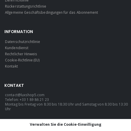
Lieferrichtlinie
Rückerstattungsrichtlinie
Allgemeine Geschäftsbedingungen für das Abonnement
INFORMATION
Datenschutzrichtlinie
Kundendienst
Rechtlicher Hinweis
Cookie-Richtlinie (EU)
Kontakt
KONTAKT
contact@luxshop5.com
Telefon: +33 1 89 86 21 23
Montag bis Freitag von 8:30 bis 18:30 Uhr und Samstag von 8:30 bis 13:30
Uhr
SPRACHE
Verwalten Sie die Cookie-Einwilligung
Deutsch