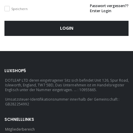
Passwort vergessen??
Speichern
Erster Login
LOGIN
LUXSHOP5
DOTLEAP LTD deren eingetragener Sitz sich befindet Unit 126, Spur Road,
Isleworth, England, TW7 5BD, Das Unternehmen ist im Handelsregister
Englisch unter der Nummer eingetragen. ... : 10955865.
Umsatzsteuer-Identifikationsnummer innerhalb der Gemeinschaft :
GB282254992
SCHNELLLINKS
Mitgliederbereich