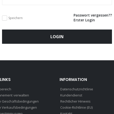
Passwort vergessen??
Speichern
Erster Login
LOGIN
LINKS
INFORMATION
bereich
Datenschutzrichtlinie
nnement verwalten
Kundendienst
e Geschäftsbedingungen
Rechtlicher Hinweis
e Verkaufsbedingungen
Cookie-Richtlinie (EU)
bestimmungen
Kontakt