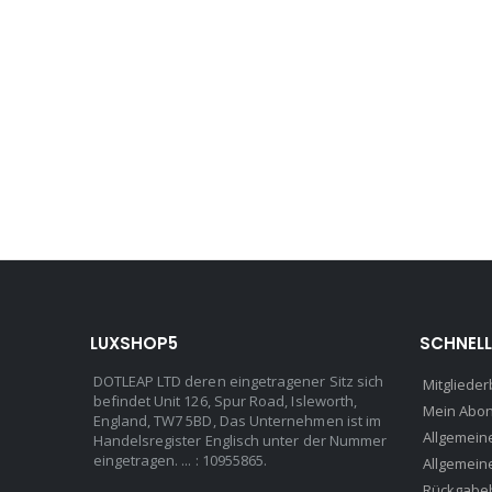
LUXSHOP5
SCHNELL
DOTLEAP LTD deren eingetragener Sitz sich
Mitglieder
befindet Unit 126, Spur Road, Isleworth,
Mein Abo
England, TW7 5BD, Das Unternehmen ist im
Allgemein
Handelsregister Englisch unter der Nummer
eingetragen. ... : 10955865.
Allgemein
Rückgabe