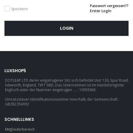
Passwort vergessen??
Speichern
Erster Login
LOGIN
LUXSHOP5
DOTLEAP LTD deren eingetragener Sitz sich befindet Unit 126, Spur Road,
Isleworth, England, TW7 5BD, Das Unternehmen ist im Handelsregister
Englisch unter der Nummer eingetragen. ... : 10955865.
Umsatzsteuer-Identifikationsnummer innerhalb der Gemeinschaft :
GB282254992
SCHNELLLINKS
Mitgliederbereich