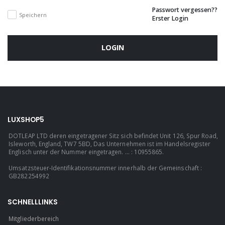
Passwort vergessen??
Speichern
Erster Login
LOGIN
LUXSHOP5
DOTLEAP LTD deren eingetragener Sitz sich befindet Unit 126, Spur Road,
Isleworth, England, TW7 5BD, Das Unternehmen ist im Handelsregister
Englisch unter der Nummer eingetragen. ... : 10955865.
Umsatzsteuer-Identifikationsnummer innerhalb der Gemeinschaft :
GB282254992
SCHNELLLINKS
Mitgliederbereich