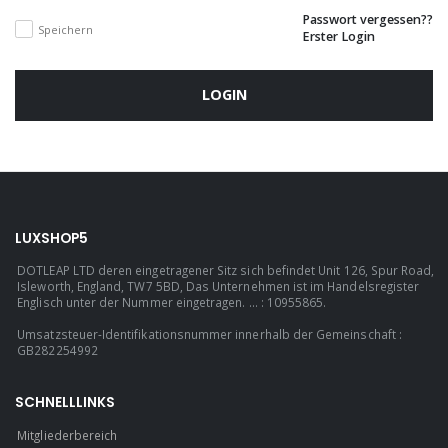
Passwort vergessen??
Speichern
Erster Login
LOGIN
LUXSHOP5
DOTLEAP LTD deren eingetragener Sitz sich befindet Unit 126, Spur Road,
Isleworth, England, TW7 5BD, Das Unternehmen ist im Handelsregister
Englisch unter der Nummer eingetragen. ... : 10955865.
Umsatzsteuer-Identifikationsnummer innerhalb der Gemeinschaft :
GB282254992
SCHNELLLINKS
Mitgliederbereich