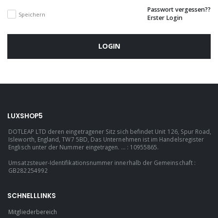
Passwort vergessen??
Speichern
Erster Login
LOGIN
LUXSHOP5
DOTLEAP LTD deren eingetragener Sitz sich befindet Unit 126, Spur Road,
Isleworth, England, TW7 5BD, Das Unternehmen ist im Handelsregister
Englisch unter der Nummer eingetragen. ... : 10955865.
Umsatzsteuer-Identifikationsnummer innerhalb der Gemeinschaft :
GB282254992
SCHNELLLINKS
Mitgliederbereich