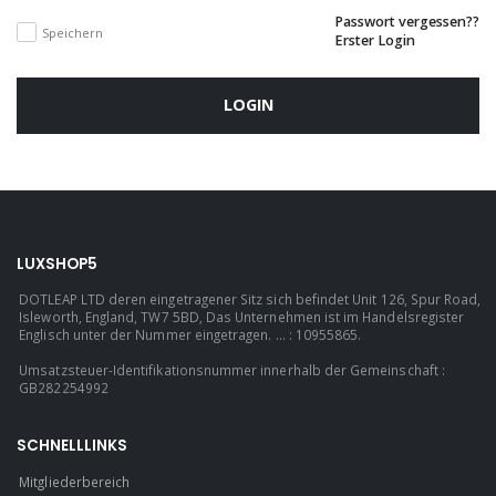
Passwort vergessen??
Speichern
Erster Login
LOGIN
LUXSHOP5
DOTLEAP LTD deren eingetragener Sitz sich befindet Unit 126, Spur Road,
Isleworth, England, TW7 5BD, Das Unternehmen ist im Handelsregister
Englisch unter der Nummer eingetragen. ... : 10955865.
Umsatzsteuer-Identifikationsnummer innerhalb der Gemeinschaft :
GB282254992
SCHNELLLINKS
Mitgliederbereich