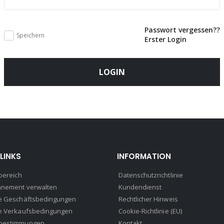
Passwort vergessen??
Speichern
Erster Login
LOGIN
LINKS
INFORMATION
bereich
Datenschutzrichtlinie
nnement verwalten
Kundendienst
e Geschäftsbedingungen
Rechtlicher Hinweis
e Verkaufsbedingungen
Cookie-Richtlinie (EU)
bestimmungen
Kontakt