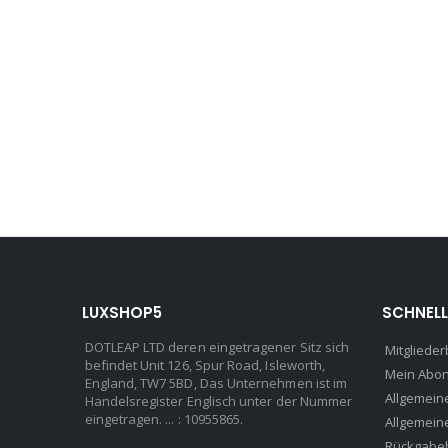
LUXSHOP5
SCHNELL
DOTLEAP LTD deren eingetragener Sitz sich
Mitglieder
befindet Unit 126, Spur Road, Isleworth,
Mein Abo
England, TW7 5BD, Das Unternehmen ist im
Allgemein
Handelsregister Englisch unter der Nummer
eingetragen. ... : 10955865.
Allgemein
Rückgabe