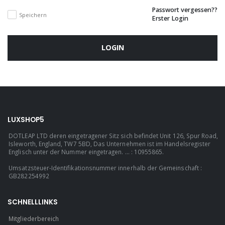
Passwort vergessen??
Speichern
Erster Login
LOGIN
LUXSHOP5
DOTLEAP LTD deren eingetragener Sitz sich befindet Unit 126, Spur Road,
Isleworth, England, TW7 5BD, Das Unternehmen ist im Handelsregister
Englisch unter der Nummer eingetragen. ... : 10955865.
Umsatzsteuer-Identifikationsnummer innerhalb der Gemeinschaft :
GB282254992
SCHNELLLINKS
Mitgliederbereich