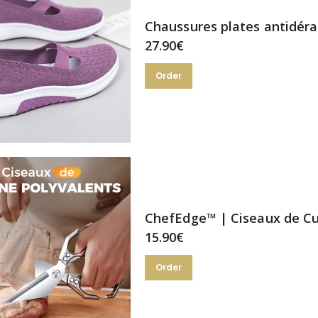
27.90€
Order
ChefEdge™ | Ciseaux de Cu
15.90€
Order