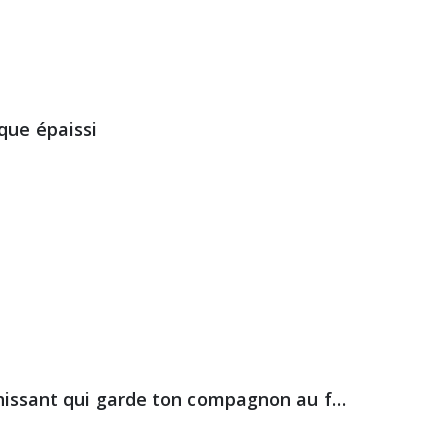
que épaissi
ChillPet™ – Le tapis rafraîchissant qui garde ton compagnon au frais…