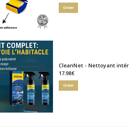
Order
CleanNet - Nettoyant intér
17.98€
Order