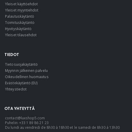
Yleiset käyttöehdot
Yleiset myyntiehdot
Palautuskäytäntö
Toimituskäytäntö
Hyvityskäytäntö
Yleiset tilausehdot
TIEDOT
Tietosuojakäytäntö
Myynnin jälkeinen palvelu
Oikeudellinen huomautus
Evästekäytäntö (EU)
Yhteystiedot
OTA YHTEYTTÄ
contact@luxshop5.com
Puhelin: +33 1 89 86 21 23
Du lundi au vendredi de 8h30 à 18h30 et le samedi de 8h30 à 13h30