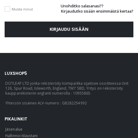
Unohditko salasanasi??
Muista minut
Kirjaudutko sisään ensimmäistä kertaa?
KIRJAUDU SISÄÄN
LUXSHOP5
DOTLEAP LTD jonka rekisteröity toimipaikka sijaitsee osoitteessa Unit
126, Spur Road, Isleworth, England, TW7 5BD, Yritys on rekisteröity
kaupparekisteriin englanti numerolla : 10955865.
Yhteisön sisäinen ALV-numero : GB282254992
PIKALINKIT
Jäsenalue
Hallinnoi tilaustani