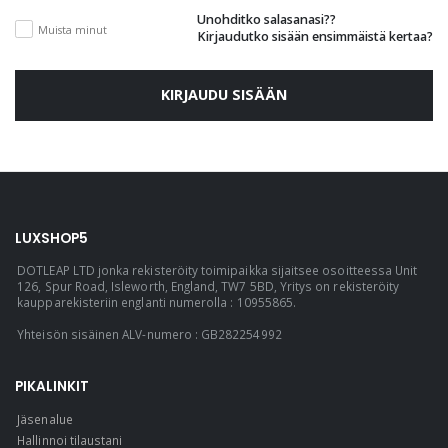
Unohditko salasanasi??
Muista minut
Kirjaudutko sisään ensimmäistä kertaa?
KIRJAUDU SISÄÄN
LUXSHOP5
DOTLEAP LTD jonka rekisteröity toimipaikka sijaitsee osoitteessa Unit
126, Spur Road, Isleworth, England, TW7 5BD, Yritys on rekisteröity
kaupparekisteriin englanti numerolla : 10955865.
Yhteisön sisäinen ALV-numero : GB282254992
PIKALINKIT
Jäsenalue
Hallinnoi tilaustani