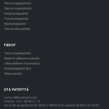
Yleiset käyttöehdot
Yleiset myyntiehdot
Palautuskäytäntö
Toimituskäytäntö
Hyvityskäytäntö
Yleiset tilausehdot
TIEDOT
Tietosuojakäytäntö
Myynnin jälkeinen palvelu
Oikeudellinen huomautus
Evästekäytäntö (EU)
Yhteystiedot
OTA YHTEYTTÄ
contact@luxshop5.com
Puhelin: +33 1 89 86 21 23
Du lundi au vendredi de 8h30 à 18h30 et le samedi de 8h30 à 13h30