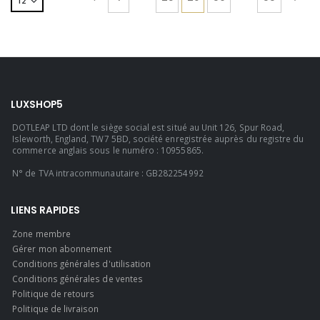
LUXSHOP5
DOTLEAP LTD dont le siège social est situé au Unit 126, Spur Road,
Isleworth, England, TW7 5BD, société enregistrée auprès du registre du
commerce anglais sous le numéro : 10955865.
N° de TVA intracommunautaire : GB282254992
LIENS RAPIDES
Zone membre
Gérer mon abonnement
Conditions générales d'utilisation
Conditions générales de ventes
Politique de retours
Politique de livraison