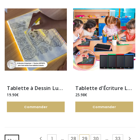
Tablette à Dessin Lumineuse LED | Créativité Sans Écran
Tablette d'Écriture LCD Éducative
19.90€
25.98€
Commander
Commander
…
…
1
28
29
30
33