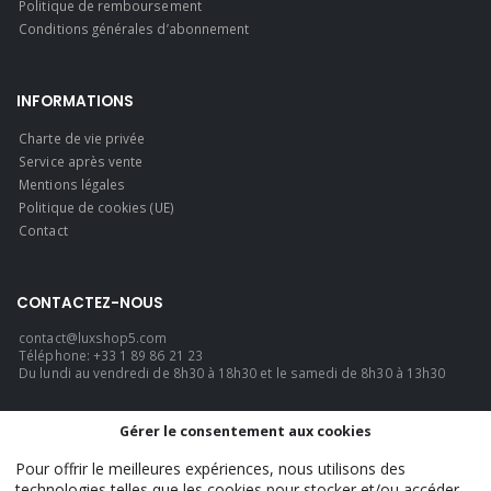
Politique de remboursement
Conditions générales d’abonnement
INFORMATIONS
Charte de vie privée
Service après vente
Mentions légales
Politique de cookies (UE)
Contact
CONTACTEZ-NOUS
contact@luxshop5.com
Téléphone: +33 1 89 86 21 23
Du lundi au vendredi de 8h30 à 18h30 et le samedi de 8h30 à 13h30
LANGUE
Gérer le consentement aux cookies
Français
Pour offrir le meilleures expériences, nous utilisons des
technologies telles que les cookies pour stocker et/ou accéder