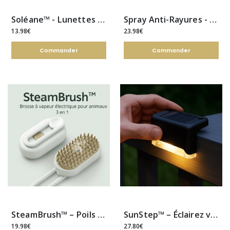
Soléane™ - Lunettes Polarisées à Superposition
Spray Anti-Rayures - Verre liquide
13.98€
23.98€
Commander
Commander
SteamBrush™ – Poils éliminés, pelage sain et propre, sans effort
SunStep™ – Éclairez vos marches et terrasses, sans électricité, sans effort
19.98€
27.80€