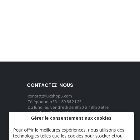
CONTACTEZ-NOUS
contact@luxshop5.com
Téléphone: +33 1 89 86 21 23
Du lundi au vendredi de 8h30 à 18h30 et le
samedi de 8h30 à 13h30
Gérer le consentement aux cookies
Pour offrir le meilleures expériences, nous utilisons des
LANGUE
technologies telles que les cookies pour stocker et/ou
Français