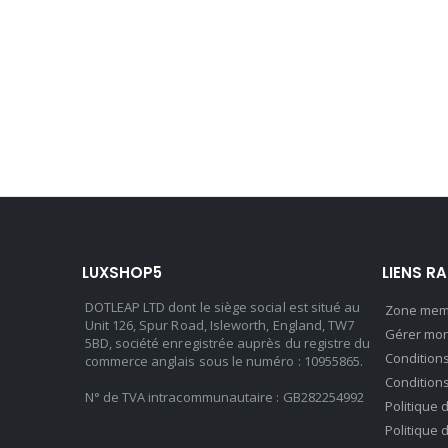
LUXSHOP5
LIENS R
DOTLEAP LTD dont le siège social est situé au
Zone mem
Unit 126, Spur Road, Isleworth, England, TW7
Gérer mo
5BD, société enregistrée auprès du registre du
Conditions
commerce anglais sous le numéro : 10955865.
Condition
N° de TVA intracommunautaire : GB282254992
Politique 
Politique 