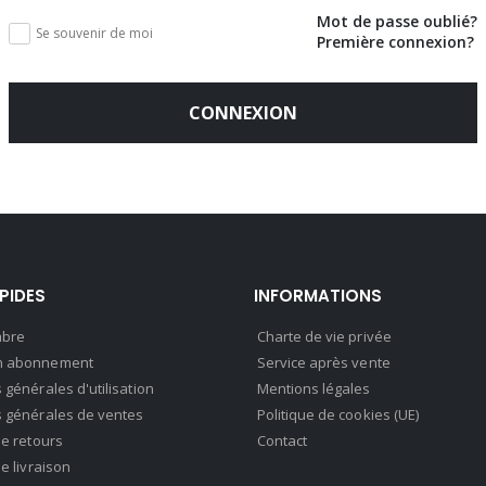
Mot de passe oublié?
Se souvenir de moi
Première connexion?
CONNEXION
APIDES
INFORMATIONS
bre
Charte de vie privée
n abonnement
Service après vente
 générales d'utilisation
Mentions légales
s générales de ventes
Politique de cookies (UE)
de retours
Contact
de livraison