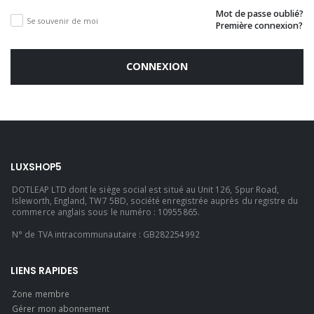
Mot de passe oublié?
Se souvenir de moi
Première connexion?
CONNEXION
LUXSHOP5
DOTLEAP LTD dont le siège social est situé au Unit 126, Spur Road,
Isleworth, England, TW7 5BD, société enregistrée auprès du registre du
commerce anglais sous le numéro : 10955865.
N° de TVA intracommunautaire : GB282254992
LIENS RAPIDES
Zone membre
Gérer mon abonnement