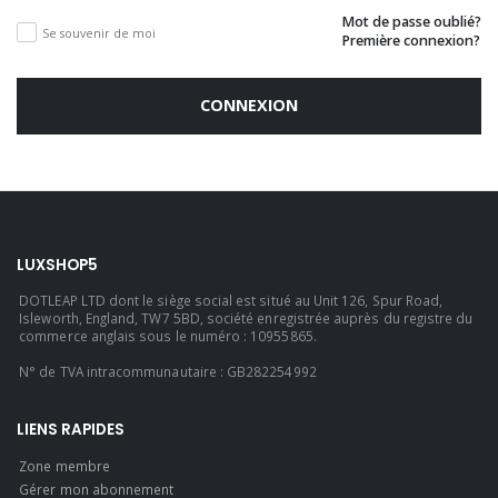
Mot de passe oublié?
Se souvenir de moi
Première connexion?
CONNEXION
LUXSHOP5
DOTLEAP LTD dont le siège social est situé au Unit 126, Spur Road,
Isleworth, England, TW7 5BD, société enregistrée auprès du registre du
commerce anglais sous le numéro : 10955865.
N° de TVA intracommunautaire : GB282254992
LIENS RAPIDES
Zone membre
Gérer mon abonnement