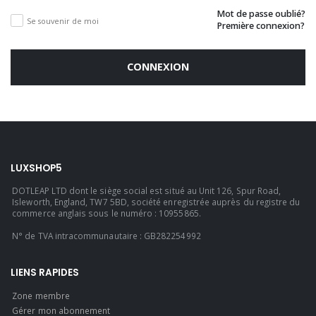
Mot de passe oublié?
Se souvenir de moi
Première connexion?
CONNEXION
LUXSHOP5
DOTLEAP LTD dont le siège social est situé au Unit 126, Spur Road,
Isleworth, England, TW7 5BD, société enregistrée auprès du registre du
commerce anglais sous le numéro : 10955865.
N° de TVA intracommunautaire : GB282254992
LIENS RAPIDES
Zone membre
Gérer mon abonnement