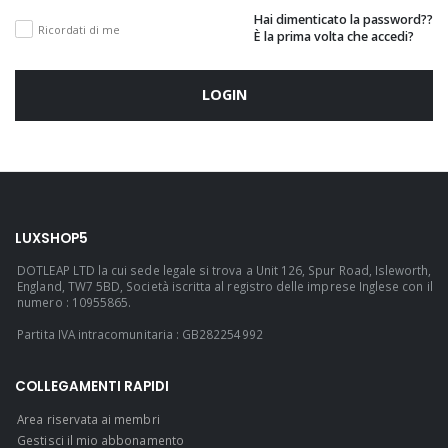
Hai dimenticato la password??
Ricordati di me
È la prima volta che accedi?
LOGIN
LUXSHOP5
DOTLEAP LTD la cui sede legale si trova a Unit 126, Spur Road, Isleworth,
England, TW7 5BD, Società iscritta al registro delle imprese Inglese con il
numero : 10955865.
Partita IVA intracomunitaria : GB282254992
COLLEGAMENTI RAPIDI
Area riservata ai membri
Gestisci il mio abbonamento