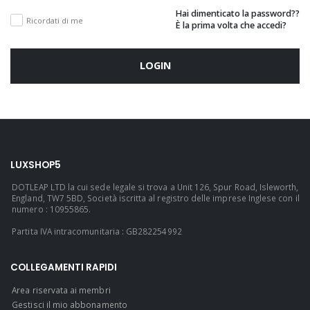
Hai dimenticato la password??
Ricordati di me
È la prima volta che accedi?
LOGIN
LUXSHOP5
DOTLEAP LTD la cui sede legale si trova a Unit 126, Spur Road, Isleworth,
England, TW7 5BD, Società iscritta al registro delle imprese Inglese con il
numero : 10955865.
Partita IVA intracomunitaria : GB282254992
COLLEGAMENTI RAPIDI
Area riservata ai membri
Gestisci il mio abbonamento