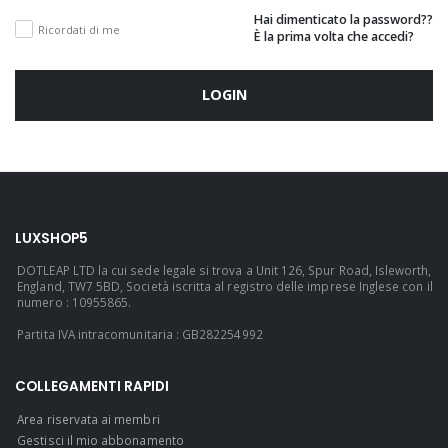
Hai dimenticato la password??
Ricordati di me
È la prima volta che accedi?
LOGIN
LUXSHOP5
DOTLEAP LTD la cui sede legale si trova a Unit 126, Spur Road, Isleworth,
England, TW7 5BD, Società iscritta al registro delle imprese Inglese con il
numero : 10955865.
Partita IVA intracomunitaria : GB282254992
COLLEGAMENTI RAPIDI
Area riservata ai membri
Gestisci il mio abbonamento