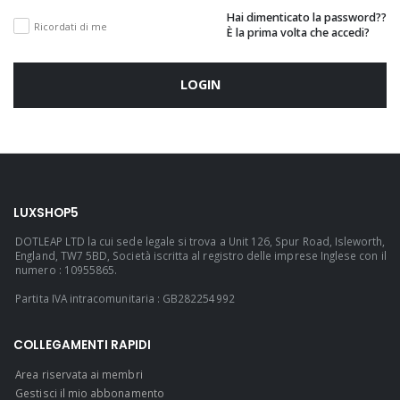
Hai dimenticato la password??
Ricordati di me
È la prima volta che accedi?
LOGIN
LUXSHOP5
DOTLEAP LTD la cui sede legale si trova a Unit 126, Spur Road, Isleworth,
England, TW7 5BD, Società iscritta al registro delle imprese Inglese con il
numero : 10955865.
Partita IVA intracomunitaria : GB282254992
COLLEGAMENTI RAPIDI
Area riservata ai membri
Gestisci il mio abbonamento