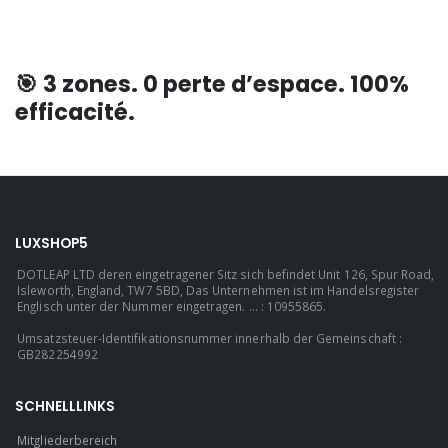
🎯
3 zones. 0 perte d’espace. 100%
efficacité.
LUXSHOP5
DOTLEAP LTD deren eingetragener Sitz sich befindet Unit 126, Spur Road,
Isleworth, England, TW7 5BD, Das Unternehmen ist im Handelsregister
Englisch unter der Nummer eingetragen. ... : 10955865.
Umsatzsteuer-Identifikationsnummer innerhalb der Gemeinschaft :
GB282254992
SCHNELLLINKS
Mitgliederbereich