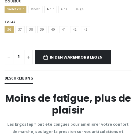
COULEUR
Violet clair
Violet
Noir
Gris
Beige
TAILLE
36
37
38
39
40
41
42
43
IN DEN WARENKORB LEGEN
BESCHREIBUNG
Moins de fatigue, plus de
plaisir
Les
Ergostep™
ont été conçues pour améliorer votre confort
de marche, soulager la pression sur vos articulations et