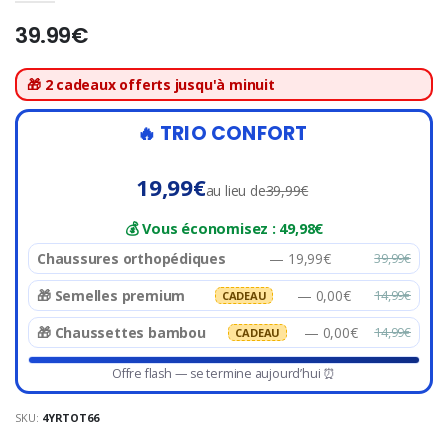
39.99€
🎁 2 cadeaux offerts jusqu'à minuit
🔥 TRIO CONFORT
19,99€
au lieu de
39,99€
💰 Vous économisez :
49,98€
Chaussures orthopédiques
— 19,99€
39,99€
🎁 Semelles premium
— 0,00€
14,99€
CADEAU
🎁 Chaussettes bambou
— 0,00€
14,99€
CADEAU
Offre flash — se termine aujourd’hui ⏰
SKU:
4YRTOT66