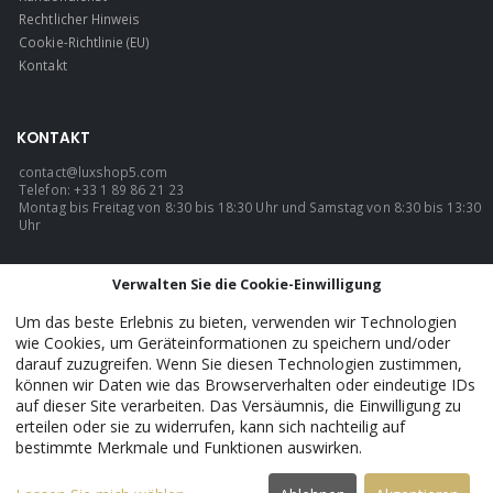
Rechtlicher Hinweis
Cookie-Richtlinie (EU)
Kontakt
KONTAKT
contact@luxshop5.com
Telefon: +33 1 89 86 21 23
Montag bis Freitag von 8:30 bis 18:30 Uhr und Samstag von 8:30 bis 13:30
Uhr
SPRACHE
Verwalten Sie die Cookie-Einwilligung
Deutsch
Um das beste Erlebnis zu bieten, verwenden wir Technologien
wie Cookies, um Geräteinformationen zu speichern und/oder
darauf zuzugreifen. Wenn Sie diesen Technologien zustimmen,
können wir Daten wie das Browserverhalten oder eindeutige IDs
LuxShop5 - Official. © 2026. ALLE RECHTE VORBEHALTEN.
auf dieser Site verarbeiten. Das Versäumnis, die Einwilligung zu
erteilen oder sie zu widerrufen, kann sich nachteilig auf
bestimmte Merkmale und Funktionen auswirken.