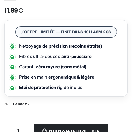
11.99€
⚡ OFFRE LIMITÉE — FINIT DANS 19H 48M 19S
Nettoyage de
précision (recoins étroits)
Fibres ultra-douces
anti-poussière
Garanti
zéro rayure (sans métal)
Prise en main
ergonomique & légère
Étui de protection
rigide inclus
SKU:
YQ16BYHC
IN DEN WARENKORB LEGEN