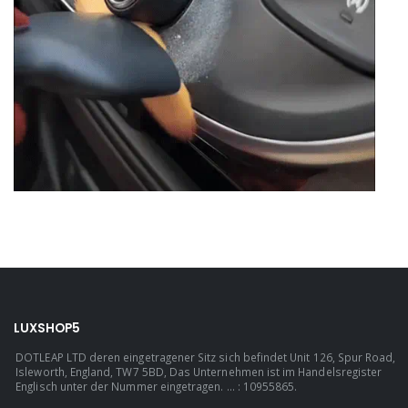
LUXSHOP5
DOTLEAP LTD deren eingetragener Sitz sich befindet Unit 126, Spur Road,
Isleworth, England, TW7 5BD, Das Unternehmen ist im Handelsregister
Englisch unter der Nummer eingetragen. ... : 10955865.