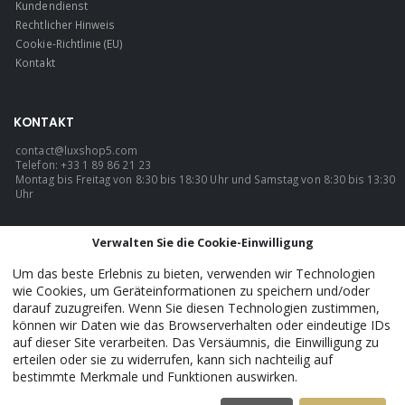
Kundendienst
Rechtlicher Hinweis
Cookie-Richtlinie (EU)
Kontakt
KONTAKT
contact@luxshop5.com
Telefon: +33 1 89 86 21 23
Montag bis Freitag von 8:30 bis 18:30 Uhr und Samstag von 8:30 bis 13:30
Uhr
SPRACHE
Verwalten Sie die Cookie-Einwilligung
Deutsch
Um das beste Erlebnis zu bieten, verwenden wir Technologien
wie Cookies, um Geräteinformationen zu speichern und/oder
darauf zuzugreifen. Wenn Sie diesen Technologien zustimmen,
können wir Daten wie das Browserverhalten oder eindeutige IDs
LuxShop5 - Official. © 2026. ALLE RECHTE VORBEHALTEN.
auf dieser Site verarbeiten. Das Versäumnis, die Einwilligung zu
erteilen oder sie zu widerrufen, kann sich nachteilig auf
bestimmte Merkmale und Funktionen auswirken.