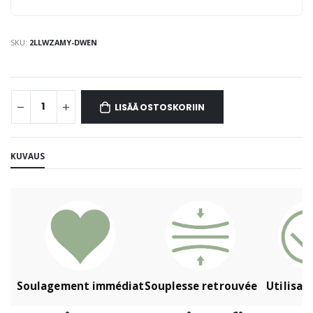
SKU:
2LLWZAMY-DWEN
LISÄÄ OSTOSKORIIN
KUVAUS
Soulagement immédiat
Souplesse retrouvée
Utilisati