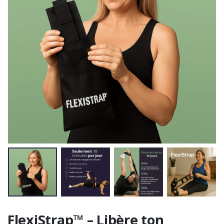
FlexiStrap™ – Libère ton