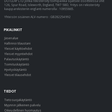
DOTLEAP LTD jonka rekisteröity toimipaikka sijaitsee osoitteessa Unit
126, Spur Road, Isleworth, England, TW7 5BD, Yritys on rekisteröity
kaupparekisteriin englanti numerolla : 10955865.
Yhteisön sisäinen ALV-numero : GB282254992
PIKALINKIT
Jäsenalue
Hallinnoi tilaustani
Yleiset käyttöehdot
Yleiset myyntiehdot
Palautuskäytäntö
Toimituskäytäntö
Hyvityskäytäntö
Yleiset tilausehdot
TIEDOT
Tietosuojakäytäntö
Myynnin jälkeinen palvelu
Oikeudellinen huomautus