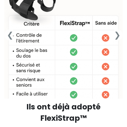
❮
❯
Ils ont déjà adopté
FlexiStrap™