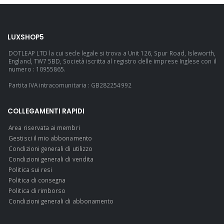
LUXSHOP5
DOTLEAP LTD la cui sede legale si trova a Unit 126, Spur Road, Isleworth,
England, TW7 5BD, Società iscritta al registro delle imprese Inglese con il
numero : 10955865.
Partita IVA intracomunitaria : GB282254992
COLLEGAMENTI RAPIDI
Area riservata ai membri
Gestisci il mio abbonamento
Condizioni generali di utilizzo
Condizioni generali di vendita
Politica sui resi
Politica di consegna
Politica di rimborso
Condizioni generali di abbonamento