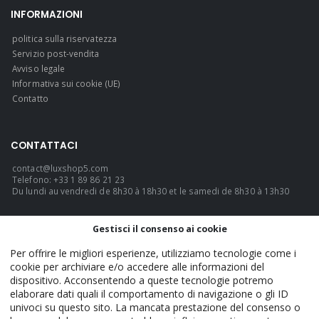
INFORMAZIONI
politica sulla riservatezza
Servizio post-vendita
Avviso legale
Informativa sui cookie (UE)
Contatto
CONTATTACI
contact@luxshop5.com
Telefono: +33 1 89 86 21 23
Du lundi au vendredi de 8h30 à 18h30 et le samedi de 8h30 à 13h30
LINGUA
Gestisci il consenso ai cookie
Italiano
Per offrire le migliori esperienze, utilizziamo tecnologie come i
cookie per archiviare e/o accedere alle informazioni del
dispositivo. Acconsentendo a queste tecnologie potremo
elaborare dati quali il comportamento di navigazione o gli ID
LuxShop5 - Official. © 2026. TUTTI I DIRITTI RISERVATI.
univoci su questo sito. La mancata prestazione del consenso o