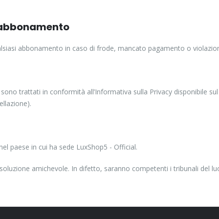
ll’abbonamento
qualsiasi abbonamento in caso di frode, mancato pagamento o violazion
sono trattati in conformità all’Informativa sulla Privacy disponibile sul
ellazione).
nel paese in cui ha sede LuxShop5 - Official.
soluzione amichevole. In difetto, saranno competenti i tribunali del lu