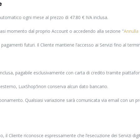
e
utomatico ogni mese al prezzo di 47.80 € IVA inclusa.
lsiasi momento dal proprio Account o accedendo alla sezione "
Annulla
gamenti futuri. Il Cliente mantiene l’accesso ai Servizi fino al termi
nclusa, pagabile esclusivamente con carta di credito tramite piattafo
re esterno, LuxShop5non conserva alcun dato bancario.
’abbonamento. Qualsiasi variazione sarà comunicata via email con un pre
mo, il Cliente riconosce espressamente che l’esecuzione dei Servizi di