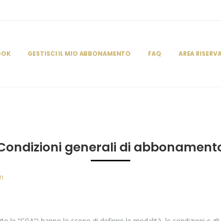
OOK
GESTISCI IL MIO ABBONAMENTO
FAQ
AREA RISERV
Condizioni generali di abbonament
om
 le “CGA”) hanno lo scopo di definire le modalità, le condizioni e gli 