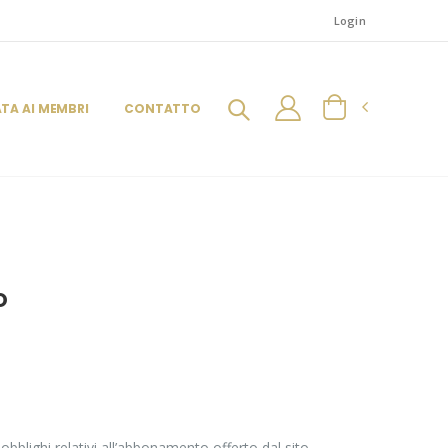
Login
ATA AI MEMBRI
CONTATTO
o
obblighi relativi all’abbonamento offerto dal sito