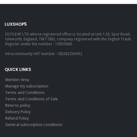
LUXSHOP5
DOTLEAP LTD whose registered office is located at Unit 126, Spur Road,
Isleworth, England, TW7 5BD, company registered with the English Trade
Register under the number : 10955865.
Intracommunity VAT number : GB282254992
QUICK LINKS
Member Area
Manage my subscription
Terms and Conditions
Terms and Conditions of Sale
Returns policy
Delivery Policy
Refund Policy
General subscription conditions