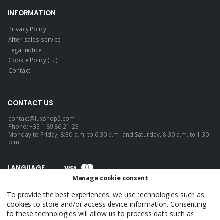
INFORMATION
Privacy Policy
After-sales service
Legal notice
Cookie Policy (EU)
Contact
CONTACT US
contact@luxshop5.com
Phone: +33 1 89 86 21 23
Monday to Friday, 8:30 a.m. to 6:30 p.m. and Saturday, 8:30 a.m. to 1:30
p.m.
LANGUAGE
Manage cookie consent
English
To provide the best experiences, we use technologies such as
cookies to store and/or access device information. Consenting
to these technologies will allow us to process data such as
LuxShop5 - Official. © 2026. ALL RIGHTS RESERVED.