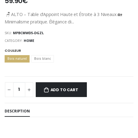
59.90€
🪑 ALTO – Table d’Appoint Haute et Étroite à 3 Niveaux 🏡
Minimalisme pratique. Élégance di...
SKU:
MPBCMWD5-DGZL
CATEGORY:
HOME
COULEUR
Bois naturel
Bois blanc
ADD TO CART
DESCRIPTION