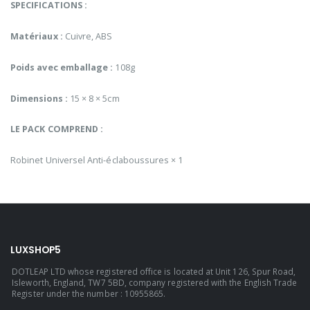
SPECIFICATIONS :
Matériaux :
Cuivre, ABS
Poids avec emballage :
108g
Dimensions :
15 × 8 × 5cm
LE PACK COMPREND :
Robinet Universel Anti-éclaboussures × 1
LUXSHOP5
DOTLEAP LTD whose registered office is located at Unit 126, Spur Road,
Isleworth, England, TW7 5BD, company registered with the English Trade
Register under the number : 10955865.