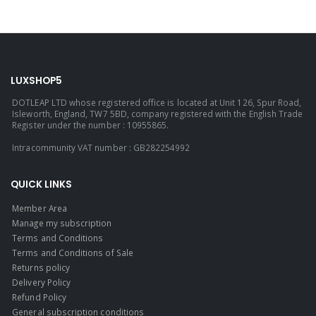
LUXSHOP5
DOTLEAP LTD whose registered office is located at Unit 126, Spur Road,
Isleworth, England, TW7 5BD, company registered with the English Trade
Register under the number : 10955865.
Intracommunity VAT number : GB282254992
QUICK LINKS
Member Area
Manage my subscription
Terms and Conditions
Terms and Conditions of Sale
Returns policy
Delivery Policy
Refund Policy
General subscription conditions