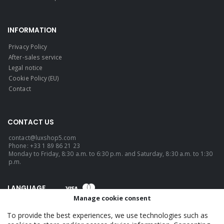
INFORMATION
Privacy Policy
After-sales service
Legal notice
Cookie Policy (EU)
Contact
CONTACT US
contact@luxshop5.com
Phone: +33 1 89 86 21 23
Monday to Friday, 8:30 a.m. to 6:30 p.m. and Saturday, 8:30 a.m. to 1:30
p.m.
LANGUAGE
Manage cookie consent
English
To provide the best experiences, we use technologies such as