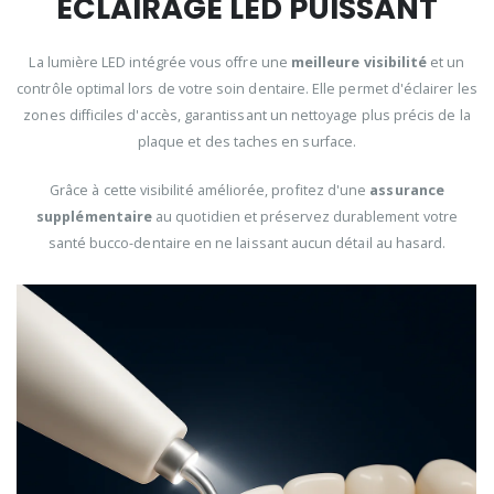
ÉCLAIRAGE LED PUISSANT
La lumière LED intégrée vous offre une
meilleure visibilité
et un
contrôle optimal lors de votre soin dentaire. Elle permet d'éclairer les
zones difficiles d'accès, garantissant un nettoyage plus précis de la
plaque et des taches en surface.
Grâce à cette visibilité améliorée, profitez d'une
assurance
supplémentaire
au quotidien et préservez durablement votre
santé bucco-dentaire en ne laissant aucun détail au hasard.