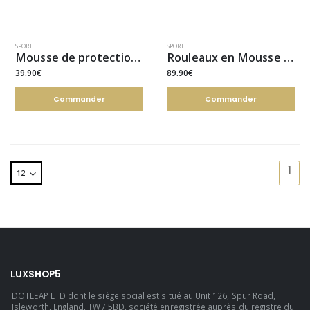
SPORT
SPORT
Mousse de protection - barre fitness
Rouleaux en Mousse Demi-Rond
39.90€
89.90€
Commander
Commander
1
LUXSHOP5
DOTLEAP LTD dont le siège social est situé au Unit 126, Spur Road,
Isleworth, England, TW7 5BD, société enregistrée auprès du registre du