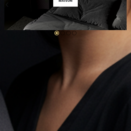
MAISON
RÉSERVÉ AUX MEMBRES
Découvrez nos eBooks
exclusifs
NOUVEAUTÉ
DEVENIR MEMBRE →
OFFRE SPÉCIALE
ebooks
EXCLUSIFS