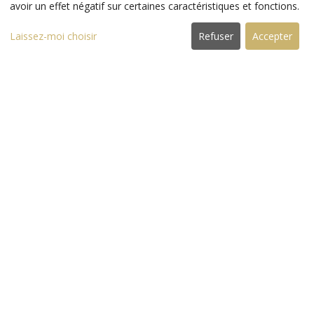
avoir un effet négatif sur certaines caractéristiques et fonctions.
RETOURS FACILES
Laissez-moi choisir
Refuser
Accepter
LIVRAISON GRATUITE POUR LES MEMBRES
LUXSHOP5
DOTLEAP LTD dont le siège social est situé au Unit 126, Spur Road,
Isleworth, England, TW7 5BD, société enregistrée auprès du registre du
commerce anglais sous le numéro : 10955865.
N° de TVA intracommunautaire : GB282254992
LIENS RAPIDES