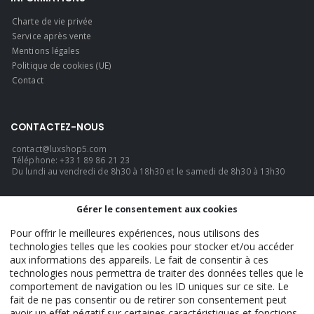
Charte de vie privée
Service après vente
Mentions légales
Politique de cookies (UE)
Contact
CONTACTEZ-NOUS
contact@luxshop5.com
Téléphone: +33 1 89 86 21 23
Du lundi au vendredi de 8h30 à 18h30 et le samedi de 8h30 à 13h30
LANGUE
Gérer le consentement aux cookies
Français
Pour offrir le meilleures expériences, nous utilisons des
technologies telles que les cookies pour stocker et/ou accéder
aux informations des appareils. Le fait de consentir à ces
technologies nous permettra de traiter des données telles que le
LuxShop5 - Official. © 2026. TOUS DROITS RÉSERVÉS.
comportement de navigation ou les ID uniques sur ce site. Le
fait de ne pas consentir ou de retirer son consentement peut
avoir un effet négatif sur certaines caractéristiques et fonctions.