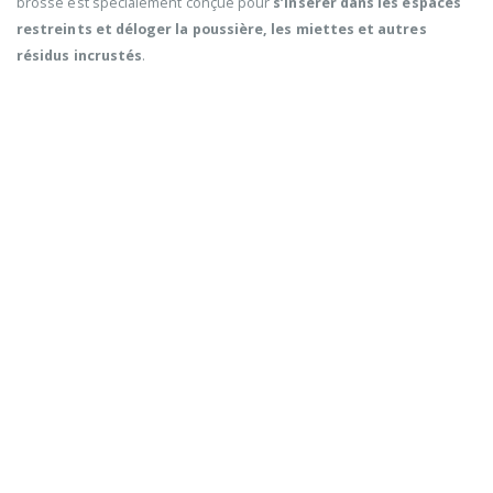
brosse est spécialement conçue pour
s’insérer dans les espaces
restreints et déloger la poussière, les miettes et autres
résidus incrustés
.