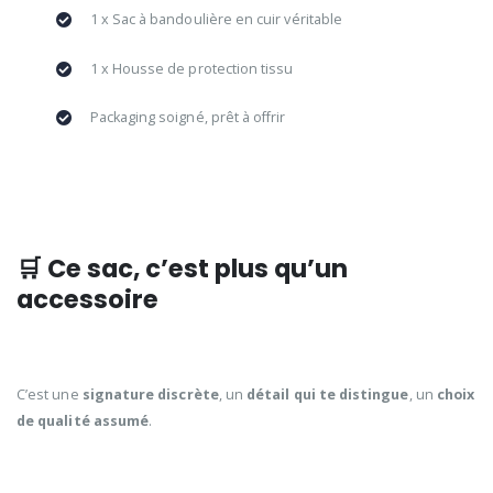
1 x Sac à bandoulière en cuir véritable
1 x Housse de protection tissu
Packaging soigné, prêt à offrir
🛒 Ce sac, c’est plus qu’un
accessoire
C’est une
signature discrète
, un
détail qui te distingue
, un
choix
de qualité assumé
.