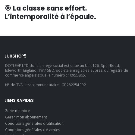
🎯
La classe sans effort.
L’intemporalité à l’épaule.
LUXSHOP5
DOTLEAP LTD dont le siège social est situé au Unit 126, Spur Road,
Isleworth, England, TW7 5BD, société enregistrée auprès du registre du
commerce anglais sous le numéro : 10955865.
N° de TVA intracommunautaire : GB282254992
LIENS RAPIDES
Zone membre
Gérer mon abonnement
Conditions générales d'utilisation
Conditions générales de ventes