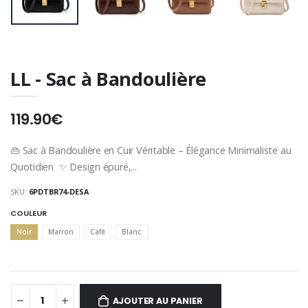
LL - Sac à Bandoulière
119.90€
👜 Sac à Bandoulière en Cuir Véritable – Élégance Minimaliste au
Quotidien ✨ Design épuré,...
SKU:
6PDTBR74-DESA
COULEUR
Noir
Marron
Café
Blanc
AJOUTER AU PANIER