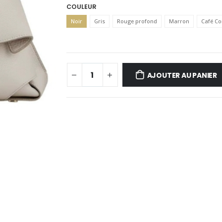
COULEUR
Noir
Gris
Rouge profond
Marron
Café Co
AJOUTER AU PANIER