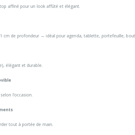
 top affiné pour un look affûté et élégant.
 cm de profondeur → idéal pour agenda, tablette, portefeuille, boutei
e), élégant et durable.
vible
selon l’occasion.
iments
rder tout à portée de main.