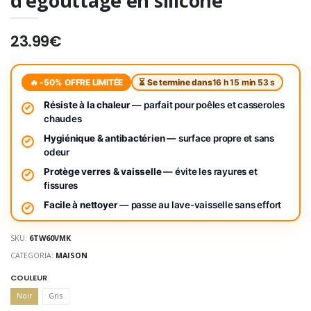
d’égouttage en silicone
23.99€
🔥 -50% OFFRE LIMITÉE
⏳ Se termine dans
16 h 15 min 53 s
Résiste à la chaleur
— parfait pour poêles et casseroles
chaudes
Hygiénique & antibactérien
— surface propre et sans
odeur
Protège verres & vaisselle
— évite les rayures et
fissures
Facile à nettoyer
— passe au lave-vaisselle sans effort
SKU:
6TW60VMK
CATEGORIA:
MAISON
COULEUR
Noir
Gris