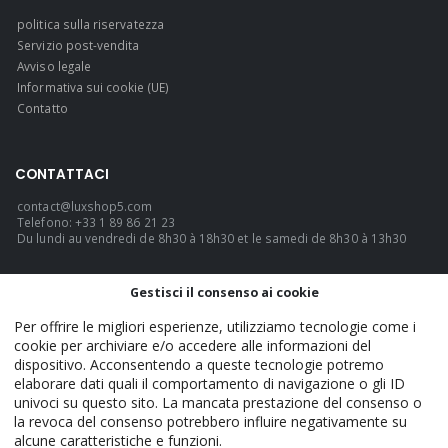
politica sulla riservatezza
Servizio post-vendita
Avviso legale
Informativa sui cookie (UE)
Contatto
CONTATTACI
contact@luxshop5.com
Telefono: +33 1 89 86 21 23
Du lundi au vendredi de 8h30 à 18h30 et le samedi de 8h30 à 13h30
LINGUA
Gestisci il consenso ai cookie
Italiano
Per offrire le migliori esperienze, utilizziamo tecnologie come i
cookie per archiviare e/o accedere alle informazioni del
dispositivo. Acconsentendo a queste tecnologie potremo
elaborare dati quali il comportamento di navigazione o gli ID
LuxShop5 - Official. © 2026. TUTTI I DIRITTI RISERVATI.
univoci su questo sito. La mancata prestazione del consenso o
la revoca del consenso potrebbero influire negativamente su
alcune caratteristiche e funzioni.