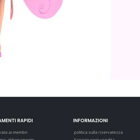
MENTI RAPIDI
INFORMAZIONI
vata ai membri
politica sulla riservatezza
il mio abbonamento
Servizio post-vendita