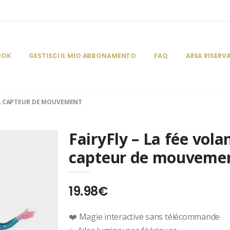
OOK
GESTISCI IL MIO ABBONAMENTO
FAQ
AREA RISERV
 À CAPTEUR DE MOUVEMENT
FairyFly – La fée vol
capteur de mouveme
19.98€
❤️
Magie interactive sans télécommande