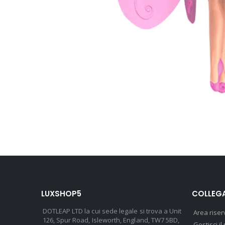
LUXSHOP5
COLLEGA
DOTLEAP LTD la cui sede legale si trova a Unit
Area riser
126, Spur Road, Isleworth, England, TW7 5BD,
Gestisci 