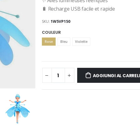
✨
Ailes lumineuses féériques
🔋
Recharge USB facile et rapide
SKU:
1W5VP150
COULEUR
Rose
Bleu
Violette
AGGIUNGI AL CARREL