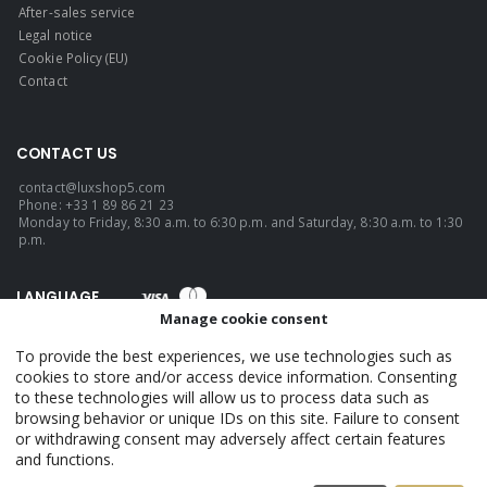
After-sales service
Legal notice
Cookie Policy (EU)
Contact
CONTACT US
contact@luxshop5.com
Phone: +33 1 89 86 21 23
Monday to Friday, 8:30 a.m. to 6:30 p.m. and Saturday, 8:30 a.m. to 1:30
p.m.
LANGUAGE
Manage cookie consent
English
To provide the best experiences, we use technologies such as
cookies to store and/or access device information. Consenting
to these technologies will allow us to process data such as
LuxShop5 - Official. © 2026. ALL RIGHTS RESERVED.
browsing behavior or unique IDs on this site. Failure to consent
or withdrawing consent may adversely affect certain features
and functions.