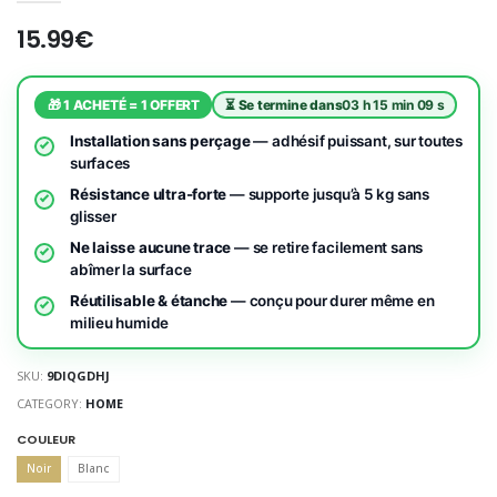
15.99€
🎁 1 ACHETÉ = 1 OFFERT
⏳ Se termine dans
03 h 15 min 08 s
Installation sans perçage
— adhésif puissant, sur toutes
surfaces
Résistance ultra-forte
— supporte jusqu’à 5 kg sans
glisser
Ne laisse aucune trace
— se retire facilement sans
abîmer la surface
Réutilisable & étanche
— conçu pour durer même en
milieu humide
SKU:
9DIQGDHJ
CATEGORY:
HOME
COULEUR
Noir
Blanc