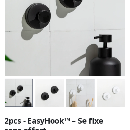
2pcs - EasyHook™ – Se fixe