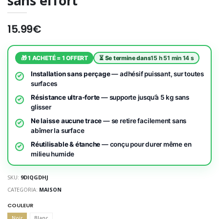
sans effort
15.99€
🎁 1 ACHETÉ = 1 OFFERT
⏳ Se termine dans
15 h 51 min 13 s
Installation sans perçage
— adhésif puissant, sur toutes
surfaces
Résistance ultra-forte
— supporte jusqu’à 5 kg sans
glisser
Ne laisse aucune trace
— se retire facilement sans
abîmer la surface
Réutilisable & étanche
— conçu pour durer même en
milieu humide
SKU:
9DIQGDHJ
CATEGORIA:
MAISON
COULEUR
Noir
Blanc