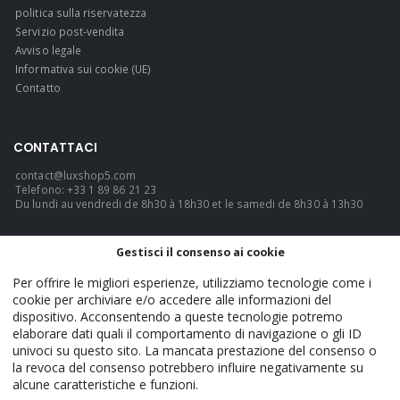
politica sulla riservatezza
Servizio post-vendita
Avviso legale
Informativa sui cookie (UE)
Contatto
CONTATTACI
contact@luxshop5.com
Telefono: +33 1 89 86 21 23
Du lundi au vendredi de 8h30 à 18h30 et le samedi de 8h30 à 13h30
LINGUA
Gestisci il consenso ai cookie
Italiano
Per offrire le migliori esperienze, utilizziamo tecnologie come i
cookie per archiviare e/o accedere alle informazioni del
dispositivo. Acconsentendo a queste tecnologie potremo
elaborare dati quali il comportamento di navigazione o gli ID
LuxShop5 - Official. © 2026. TUTTI I DIRITTI RISERVATI.
univoci su questo sito. La mancata prestazione del consenso o
la revoca del consenso potrebbero influire negativamente su
alcune caratteristiche e funzioni.