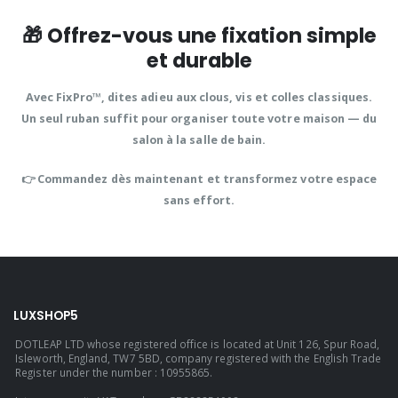
🎁 Offrez-vous une fixation simple
et durable
Avec
FixPro™
, dites adieu aux clous, vis et colles classiques.
Un seul ruban suffit pour
organiser toute votre maison
— du
salon à la salle de bain.
👉
Commandez dès maintenant
et transformez votre espace
sans effort.
LUXSHOP5
DOTLEAP LTD whose registered office is located at Unit 126, Spur Road,
Isleworth, England, TW7 5BD, company registered with the English Trade
Register under the number : 10955865.