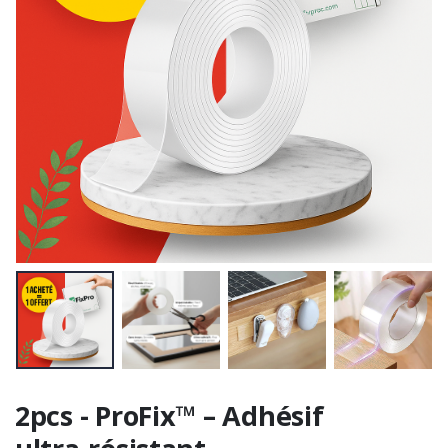
2pcs - ProFix™ – Adhésif