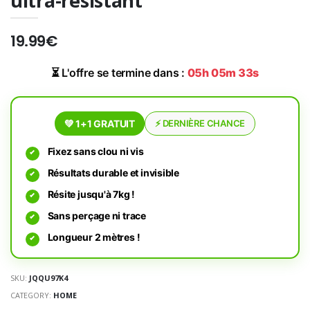
ultra-résistant
19.99€
⏳ L'offre se termine dans :
05h 05m 33s
💚 1+1 GRATUIT
⚡ DERNIÈRE CHANCE
Fixez sans clou ni vis
Résultats durable et invisible
Résite jusqu'à 7kg !
Sans perçage ni trace
Longueur 2 mètres !
SKU:
JQQU97K4
CATEGORY:
HOME