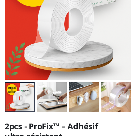
2pcs - ProFix™ – Adhésif