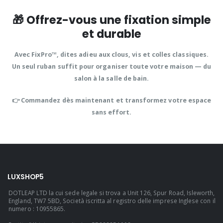
🎁 Offrez-vous une fixation simple
et durable
Avec
FixPro™
, dites adieu aux clous, vis et colles classiques.
Un seul ruban suffit pour
organiser toute votre maison
— du
salon à la salle de bain.
👉
Commandez dès maintenant
et transformez votre espace
sans effort.
LUXSHOP5
DOTLEAP LTD la cui sede legale si trova a Unit 126, Spur Road, Isleworth,
England, TW7 5BD, Società iscritta al registro delle imprese Inglese con il
numero : 10955865.