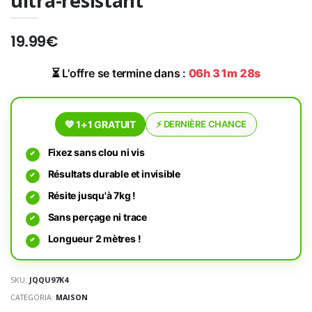
ultra-résistant
19.99€
⏳ L'offre se termine dans :
06h 31m 28s
💚 1+1 GRATUIT
⚡ DERNIÈRE CHANCE
Fixez sans clou ni vis
Résultats durable et invisible
Résite jusqu'à 7kg !
Sans perçage ni trace
Longueur 2 mètres !
SKU:
JQQU97K4
CATEGORIA:
MAISON